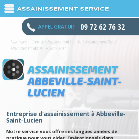
ASSAINISSEMENT SERVICE
09 72 62 76 32
APPEL GRATUIT
Assainissement Service
/
Assainissement Picardie
/
Assainissement Oise
/
Assainissement Abbeville-Saint-Lucien
ASSAINISSEMENT
ABBEVILLE-SAINT-
LUCIEN
Entreprise d'assainissement à Abbeville-
Saint-Lucien
Notre service vous offre ses longues années de
pratique pour vous aider. Opérationnels dans