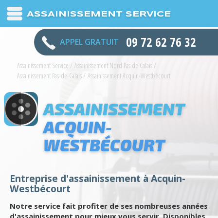
ASSAINISSEMENT SERVICE
09 72 62 76 32
APPEL GRATUIT
Assainissement Service
/
Assainissement Nord Pas de Calais
/
Assainissement Pas-de-Calais
/
Assainissement Acquin-Westbécourt
ASSAINISSEMENT
ACQUIN-
WESTBÉCOURT
Entreprise d'assainissement à Acquin-
Westbécourt
Notre service fait profiter de ses nombreuses années
d'assainissement pour mieux vous servir. Disponibles