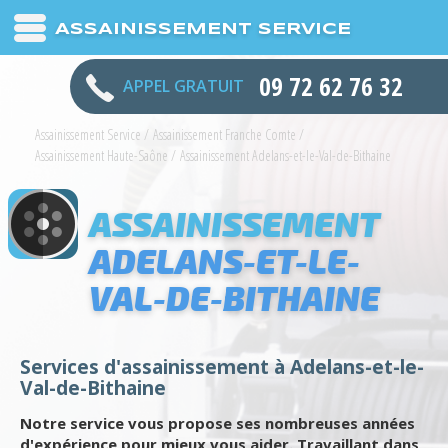
ASSAINISSEMENT SERVICE
09 72 62 76 32
APPEL GRATUIT
Assainissement Service
/
Assainissement Franche Comte
/
Assainissement Haute-Saône
/
Assainissement Adelans-et-le-Val-de-Bithaine
ASSAINISSEMENT
ADELANS-ET-LE-
VAL-DE-BITHAINE
Services d'assainissement à Adelans-et-le-
Val-de-Bithaine
Notre service vous propose ses nombreuses années
d'expérience pour mieux vous aider. Travaillant dans