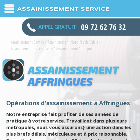
ASSAINISSEMENT SERVICE
09 72 62 76 32
APPEL GRATUIT
Assainissement Service
/
Assainissement Nord Pas de Calais
/
Assainissement Pas-de-Calais
/
Assainissement Affringues
ASSAINISSEMENT
AFFRINGUES
Opérations d'assainissement à Affringues
Notre entreprise fait profiter de ses années de
pratique à votre service. Travaillant dans plusieurs
métropoles, nous vous assurons} une action dans les
plus brefs délais, méticuleuse et à prix raisonnable.