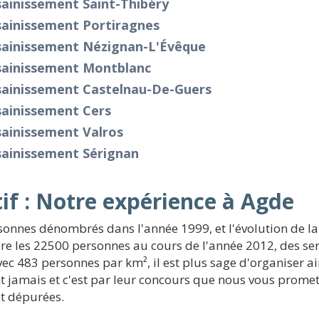
ainissement Saint-Thibéry
sainissement Portiragnes
sainissement Nézignan-L'Évêque
sainissement Montblanc
sainissement Castelnau-De-Guers
sainissement Cers
sainissement Valros
sainissement Sérignan
if : Notre expérience à Agde
sonnes dénombrés dans l'année 1999, et l'évolution de l
re les 22500 personnes au cours de l'année 2012, des serv
 avec 483 personnes par km², il est plus sage d'organiser a
t jamais et c'est par leur concours que nous vous promett
t dépurées.