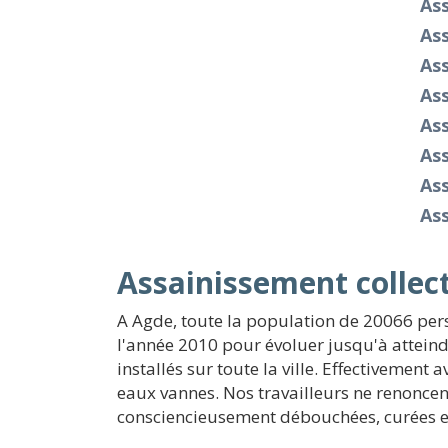
Ass
As
As
As
As
As
As
As
Assainissement collect
A Agde, toute la population de 20066 per
l'année 2010 pour évoluer jusqu'à atteind
installés sur toute la ville. Effectivement
eaux vannes. Nos travailleurs ne renoncen
consciencieusement débouchées, curées e