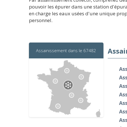
pouvoir les épurer dans une station d'épurat
en charge les eaux usées d'une unique prop
personnel.
Assai
Assainissement dans le 67482
As
As
Ass
As
As
As
As