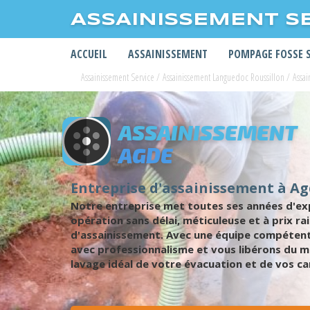
ASSAINISSEMENT S
ACCUEIL
ASSAINISSEMENT
POMPAGE FOSSE 
Assainissement Service
/
Assainissement Languedoc Roussillon
/
Assai
ASSAINISSEMENT
AGDE
Entreprise d'assainissement à A
Notre entreprise met toutes ses années d'ex
opération sans délai, méticuleuse et à prix ra
d'assainissement. Avec une équipe compétent
avec professionnalisme et vous libérons du m
lavage idéal de votre évacuation et de vos ca