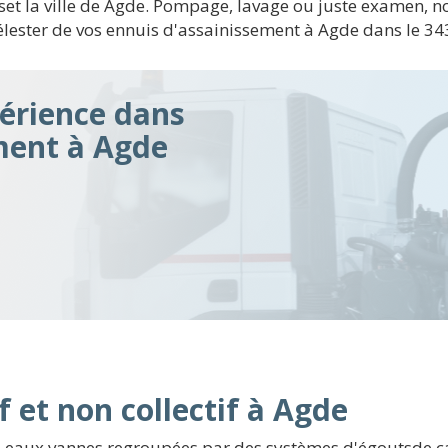
set la ville de Agde. Pompage, lavage ou juste examen, 
ester de vos ennuis d'assainissement à Agde dans le 343
érience dans
ment à Agde
f et non collectif à Agde
s eaux vannes regroupées par des systèmes d'égoutsde can