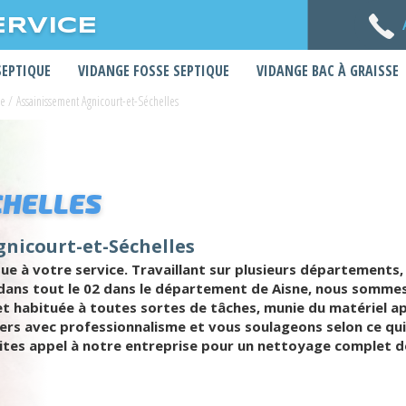
ERVICE
SEPTIQUE
VIDANGE FOSSE SEPTIQUE
VIDANGE BAC À GRAISSE
ne
/
Assainissement Agnicourt-et-Séchelles
CHELLES
nicourt-et-Séchelles
que à votre service. Travaillant sur plusieurs département
ant dans tout le 02 dans le département de Aisne, nous som
 et habituée à toutes sortes de tâches, munie du matériel
iers avec professionnalisme et vous soulageons selon ce qui
aites appel à notre entreprise pour un nettoyage complet 