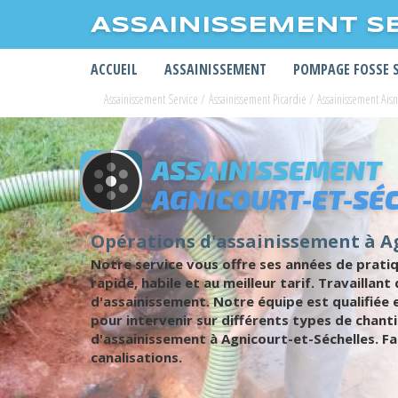
ASSAINISSEMENT S
ACCUEIL
ASSAINISSEMENT
POMPAGE FOSSE 
Assainissement Service
/
Assainissement Picardie
/
Assainissement Ais
ASSAINISSEMENT
AGNICOURT-ET-SÉ
Opérations d'assainissement à Ag
Notre service vous offre ses années de prati
rapide, habile et au meilleur tarif. Travaill
d'assainissement. Notre équipe est qualifiée
pour intervenir sur différents types de chant
d'assainissement à Agnicourt-et-Séchelles. F
canalisations.