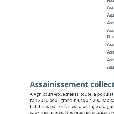
As
Ass
As
Ass
Diz
As
As
As
As
Assainissement collect
A Agnicourt-et-Séchelles, toute la popula
l'an 2010 pour grandir jusqu'à 200 habitan
habitants par km², il est plus sage d'org
eaux ménagères. Nos pros ne renoncent pas