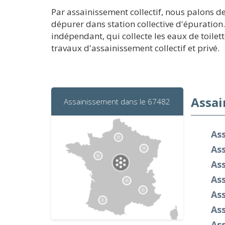
Par assainissement collectif, nous palons de
dépurer dans station collective d'épuration
indépendant, qui collecte les eaux de toilet
travaux d'assainissement collectif et privé.
Assai
Assainissement dans le 67482
Ass
As
As
As
As
As
As