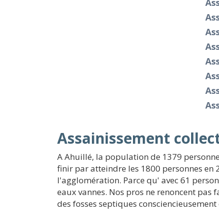
As
As
Ass
Ass
As
As
Ass
As
Assainissement collect
A Ahuillé, la population de 1379 personn
finir par atteindre les 1800 personnes en 
l'agglomération. Parce qu' avec 61 personn
eaux vannes. Nos pros ne renoncent pas f
des fosses septiques consciencieusement d