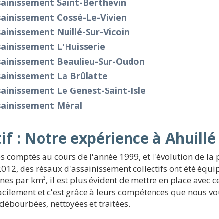
sainissement Saint-Berthevin
sainissement Cossé-Le-Vivien
ainissement Nuillé-Sur-Vicoin
ainissement L'Huisserie
sainissement Beaulieu-Sur-Oudon
sainissement La Brûlatte
ainissement Le Genest-Saint-Isle
sainissement Méral
if : Notre expérience à Ahuillé
es comptés au cours de l'année 1999, et l'évolution de l
2012, des résaux d'assainissement collectifs ont été équ
es par km², il est plus évident de mettre en place avec c
acilement et c'est grâce à leurs compétences que nous v
ébourbées, nettoyées et traitées.