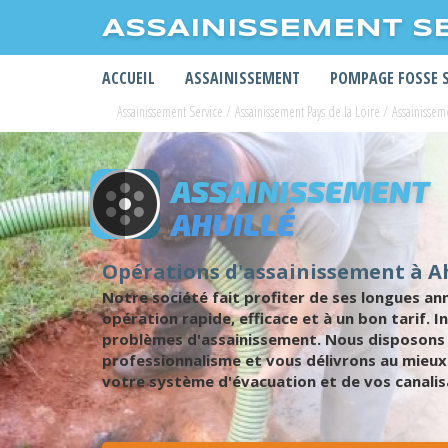
ASSAINISSEMENT S
ACCUEIL
ASSAINISSEMENT
POMPAGE FOSSE 
Assainissement Service
/
Assainissement Pays de la Loire
/
Assainisse
ASSAINISSEMENT
AHUILLÉ
Opérations d'assainissement à Ah
Notre société fait profiter de ses longues an
opération rapide, efficace et à un bon tarif
problèmes d'assainissement. Nous disposons 
professionnalisme et vous délivrons au mieux
votre système d'évacuation et de vos canalis