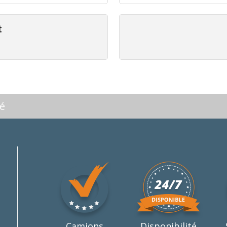
t
lé
Camions
Disponibilité