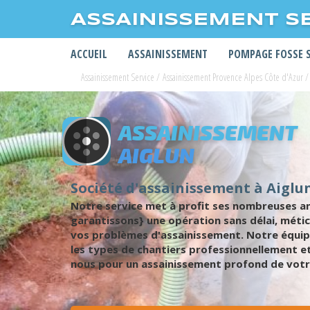
ASSAINISSEMENT S
ACCUEIL
ASSAINISSEMENT
POMPAGE FOSSE 
Assainissement Service
/
Assainissement Provence Alpes Côte d'Azur
/
ASSAINISSEMENT
AIGLUN
Société d'assainissement à Aiglu
Notre service met à profit ses nombreuses an
garantissons} une opération sans délai, métic
vos problèmes d'assainissement. Notre équip
les types de chantiers professionnellement et
nous pour un assainissement profond de votr