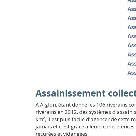
Ass
As
As
As
Ass
As
As
As
Assainissement collect
A Aiglun, étant donné les 106 riverains co
riverains en 2012, des systèmes d'assainis
km², il est plus facile d'agencer de cette
jamais et c'est grâce à leurs compétenc
récurées et vidangées.