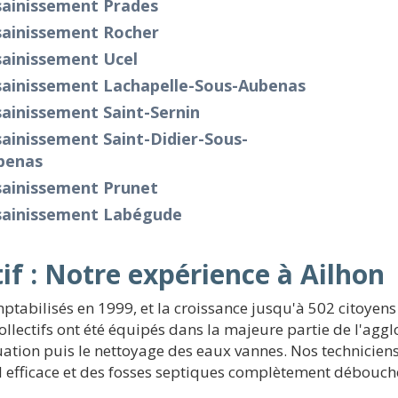
sainissement Prades
sainissement Rocher
sainissement Ucel
sainissement Lachapelle-Sous-Aubenas
ainissement Saint-Sernin
ainissement Saint-Didier-Sous-
benas
sainissement Prunet
sainissement Labégude
if : Notre expérience à Ailhon
mptabilisés en 1999, et la croissance jusqu'à 502 citoyen
lectifs ont été équipés dans la majeure partie de l'agglo
ation puis le nettoyage des eaux vannes. Nos techniciens 
l efficace et des fosses septiques complètement débouché