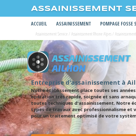
ASSAINISSEMENT S
ACCUEIL
ASSAINISSEMENT
POMPAGE FOSSE 
Assainissement Service
/
Assainissement Rhone Alpes
/
Assainissemen
ASSAINISSEMENT
AILHON
Entreprise d'assainissement à Ai
Notre établissement place toutes ses années 
opération très rapide, soignée et sans arnaq
toutes techniques d'assainissement. Notre éq
types de travaux avec professionnalisme et vo
pour un traitement optimisé de votre système