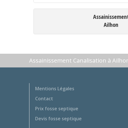
Assainissemen
Ailhon
Assainissement Canalisation à Ailho
Mentions Légales
Contact
Prix fosse septique
Devis fosse septique