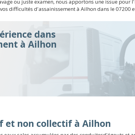
avage ou juste examen, nous apportons une issue pour l'in
os difficultés d'assainissement à Ailhon dans le 07200 e
érience dans
ment à Ailhon
 et non collectif à Ailhon
es eaux sales accumulées par des conduitesd'égouts et ap