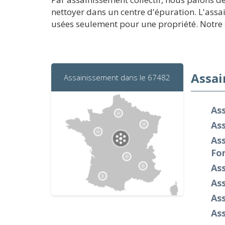
nettoyer dans un centre d'épuration. L'assa
usées seulement pour une propriété. Notre so
Assai
Assainissement dans le 67482
As
As
As
Fo
As
As
As
Ass