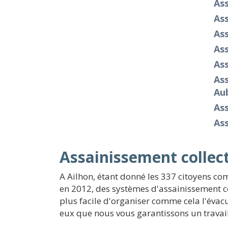
As
As
As
As
Ass
Ass
Au
As
As
Assainissement collect
A Ailhon, étant donné les 337 citoyens co
en 2012, des systèmes d'assainissement col
plus facile d'organiser comme cela l'évacu
eux que nous vous garantissons un travai