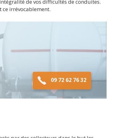
tégralité de vos difficultés de conduites.
t ce irrévocablement.
09 72 62 76 32
rès par des collecteurs dans le but les