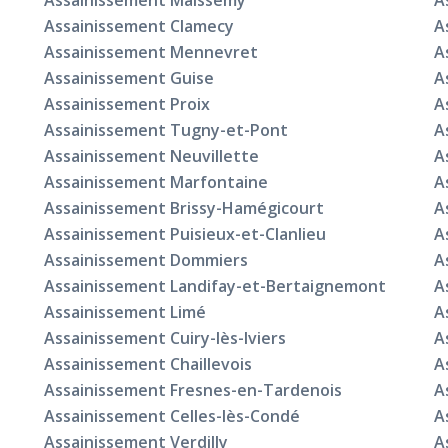
Assainissement Maissemy
A
Assainissement Clamecy
A
Assainissement Mennevret
A
Assainissement Guise
A
Assainissement Proix
A
Assainissement Tugny-et-Pont
A
Assainissement Neuvillette
A
Assainissement Marfontaine
A
Assainissement Brissy-Hamégicourt
A
Assainissement Puisieux-et-Clanlieu
A
Assainissement Dommiers
A
Assainissement Landifay-et-Bertaignemont
A
Assainissement Limé
A
Assainissement Cuiry-lès-Iviers
A
Assainissement Chaillevois
A
Assainissement Fresnes-en-Tardenois
A
Assainissement Celles-lès-Condé
A
Assainissement Verdilly
A