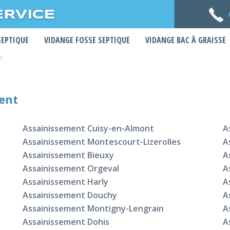
ERVICE
SEPTIQUE
VIDANGE FOSSE SEPTIQUE
VIDANGE BAC À GRAISSE
ne
ment
Assainissement Cuisy-en-Almont
A
Assainissement Montescourt-Lizerolles
A
Assainissement Bieuxy
A
Assainissement Orgeval
A
Assainissement Harly
A
Assainissement Douchy
A
Assainissement Montigny-Lengrain
A
Assainissement Dohis
A