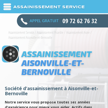
ASSAINISSEMENT SERVICE
09 72 62 76 32
APPEL GRATUIT
Assainissement Service
/
Assainissement Picardie
/
Assainissement Aisne
/
Assainissement Aisonville-et-Bernoville
ASSAINISSEMENT
AISONVILLE-ET-
BERNOVILLE
Société d'assainissement à Aisonville-et-
Bernoville
Notre service vous propose toutes ses années
d'expérience pour mieux vous aider. Actifs dans