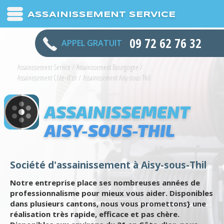
ASSAINISSEMENT SERVICE
09 72 62 76 32
APPEL GRATUIT
Assainissement Service
/
Assainissement Bourgogne
/
Assainissement Côte-d'or
/
Assainissement Aisy-sous-Thil
ASSAINISSEMENT
AISY-SOUS-THIL
Société d'assainissement à Aisy-sous-Thil
Notre entreprise place ses nombreuses années de
professionnalisme pour mieux vous aider. Disponibles
dans plusieurs cantons, nous vous promettons} une
réalisation très rapide, efficace et pas chère.