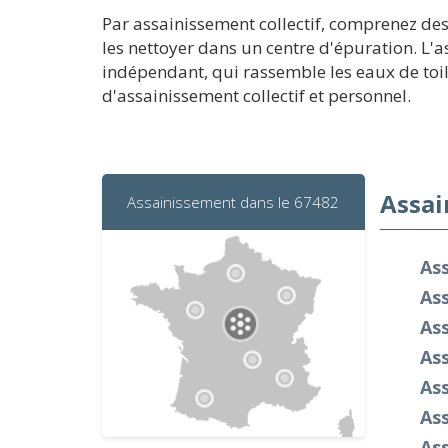
Par assainissement collectif, comprenez de
les nettoyer dans un centre d'épuration. L'
indépendant, qui rassemble les eaux de toil
d'assainissement collectif et personnel.
Assai
Assainissement dans le 67482
As
As
As
As
As
As
As