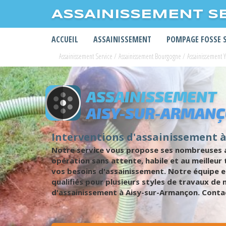
ASSAINISSEMENT S
ACCUEIL
ASSAINISSEMENT
POMPAGE FOSSE 
Assainissement Service
/
Assainissement Bourgogne
/
Assainissement 
ASSAINISSEMENT
AISY-SUR-ARMAN
Interventions d'assainissement 
Notre service vous propose ses nombreuses an
opération sans attente, habile et au meilleur
vos besoins d'assainissement. Notre équipe 
qualifiés pour plusieurs styles de travaux de
d'assainissement à Aisy-sur-Armançon. Contac