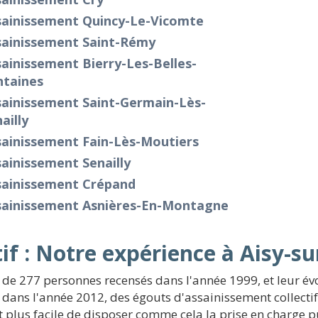
sainissement Quincy-Le-Vicomte
sainissement Saint-Rémy
ainissement Bierry-Les-Belles-
ntaines
sainissement Saint-Germain-Lès-
ailly
sainissement Fain-Lès-Moutiers
ainissement Senailly
sainissement Crépand
sainissement Asnières-En-Montagne
tif : Notre expérience à Aisy-
 de 277 personnes recensés dans l'année 1999, et leur é
s dans l'année 2012, des égouts d'assainissement collecti
st plus facile de disposer comme cela la prise en charge 