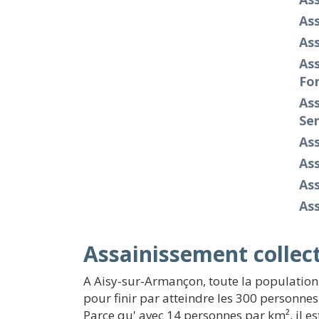
As
As
Ass
Fo
As
Sen
As
Ass
As
As
Assainissement collec
A Aisy-sur-Armançon, toute la population
pour finir par atteindre les 300 personne
Parce qu' avec 14 personnes par km², il e