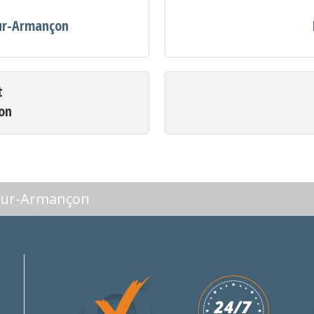
sur-Armançon
t
on
-sur-Armançon