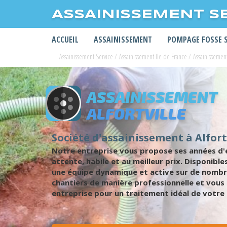
ASSAINISSEMENT S
ACCUEIL
ASSAINISSEMENT
POMPAGE FOSSE 
Assainissement Service
/
Assainissement Ile de France
/
Assainissemen
ASSAINISSEMENT
ALFORTVILLE
Société d'assainissement à Alfort
Notre entreprise vous propose ses années d'e
attente, habile et au meilleur prix. Disponibl
une équipe dynamique et active sur de nombr
chantiers de manière professionnelle et vous d
entreprise pour un traitement idéal de votre