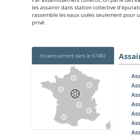
les assainir dans station collective d'épura
rassemble les eaux usées seulement pour un
privé.
Assai
Assainissement dans le 67482
Ass
As
As
As
As
As
Ass