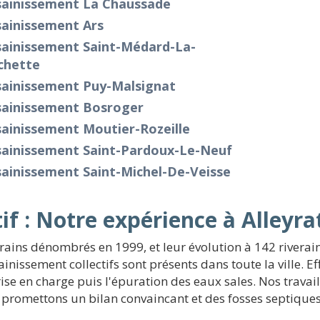
sainissement La Chaussade
sainissement Ars
sainissement Saint-Médard-La-
chette
sainissement Puy-Malsignat
sainissement Bosroger
ainissement Moutier-Rozeille
sainissement Saint-Pardoux-Le-Neuf
ainissement Saint-Michel-De-Veisse
if : Notre expérience à Alleyra
erains dénombrés en 1999, et leur évolution à 142 riverai
nissement collectifs sont présents dans toute la ville. Eff
rise en charge puis l'épuration des eaux sales. Nos travai
 promettons un bilan convaincant et des fosses septiqu