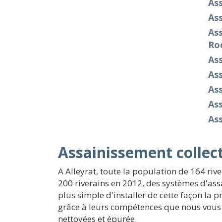
As
As
As
Ro
As
As
Ass
As
Ass
Assainissement collect
A Alleyrat, toute la population de 164 riv
200 riverains en 2012, des systèmes d'assai
plus simple d'installer de cette façon la p
grâce à leurs compétences que nous vous
nettoyées et épurée.