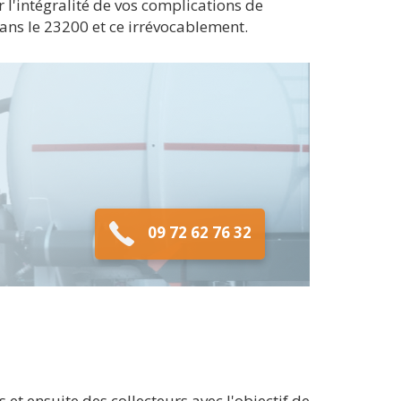
l'intégralité de vos complications de
ans le 23200 et ce irrévocablement.
09 72 62 76 32
et ensuite des collecteurs avec l'objectif de