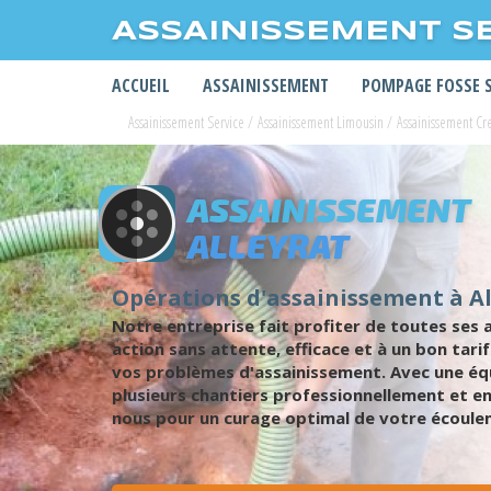
ASSAINISSEMENT S
ACCUEIL
ASSAINISSEMENT
POMPAGE FOSSE 
Assainissement Service
/
Assainissement Limousin
/
Assainissement Cr
ASSAINISSEMENT
ALLEYRAT
Opérations d'assainissement à Al
Notre entreprise fait profiter de toutes ses
action sans attente, efficace et à un bon ta
vos problèmes d'assainissement. Avec une équ
plusieurs chantiers professionnellement et en
nous pour un curage optimal de votre écoulem