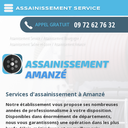
ASSAINISSEMENT SERVICE
09 72 62 76 32
APPEL GRATUIT
Assainissement Service
/
Assainissement Bourgogne
/
Assainissement Saône-et-Loire
/
Assainissement Amanzé
ASSAINISSEMENT
AMANZÉ
Services d'assainissement à Amanzé
Notre établissement vous propose ses nombreuses
années de professionnalisme à votre disposition.
Disponibles dans énormément de départements,
nous vous garantissons} une opération dans les plus