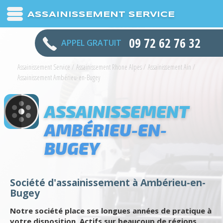
ASSAINISSEMENT SERVICE
09 72 62 76 32
APPEL GRATUIT
Assainissement Service
/
Assainissement Rhone Alpes
/
Assainissement Ain
/
Assainissement Ambérieu-en-Bugey
ASSAINISSEMENT
AMBÉRIEU-EN-
BUGEY
Société d'assainissement à Ambérieu-en-
Bugey
Notre société place ses longues années de pratique à
votre disposition. Actifs sur beaucoup de régions,