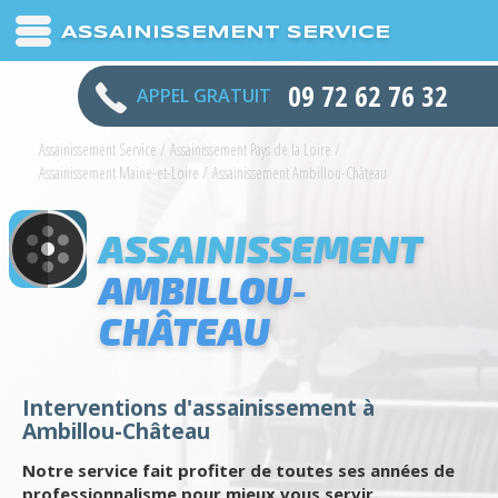
ASSAINISSEMENT SERVICE
09 72 62 76 32
APPEL GRATUIT
Assainissement Service
/
Assainissement Pays de la Loire
/
Assainissement Maine-et-Loire
/
Assainissement Ambillou-Château
ASSAINISSEMENT
AMBILLOU-
CHÂTEAU
Interventions d'assainissement à
Ambillou-Château
Notre service fait profiter de toutes ses années de
professionnalisme pour mieux vous servir.