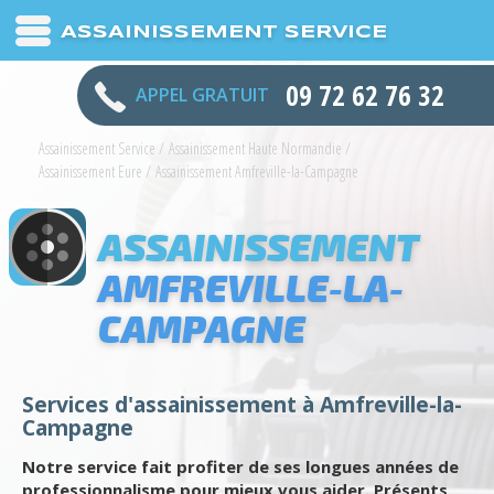
ASSAINISSEMENT SERVICE
09 72 62 76 32
APPEL GRATUIT
Assainissement Service
/
Assainissement Haute Normandie
/
Assainissement Eure
/
Assainissement Amfreville-la-Campagne
ASSAINISSEMENT
AMFREVILLE-LA-
CAMPAGNE
Services d'assainissement à Amfreville-la-
Campagne
Notre service fait profiter de ses longues années de
professionnalisme pour mieux vous aider. Présents