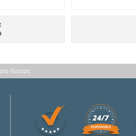
t
s
ots-Succos