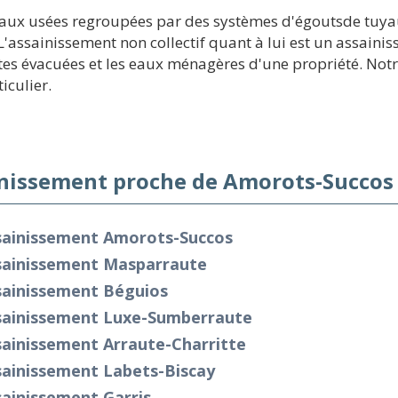
eaux usées regroupées par des systèmes d'égoutsde tuyaux 
 L'assainissement non collectif quant à lui est un assain
ettes évacuées et les eaux ménagères d'une propriété. Not
iculier.
nissement proche de Amorots-Succos 
sainissement Amorots-Succos
sainissement Masparraute
sainissement Béguios
sainissement Luxe-Sumberraute
sainissement Arraute-Charritte
sainissement Labets-Biscay
ainissement Garris