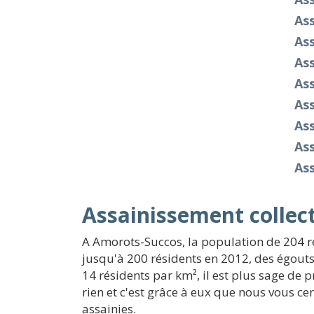
As
As
As
Ass
As
Ass
As
As
Assainissement collec
A Amorots-Succos, la population de 204 ré
jusqu'à 200 résidents en 2012, des égouts 
14 résidents par km², il est plus sage de 
rien et c'est grâce à eux que nous vous c
assainies.