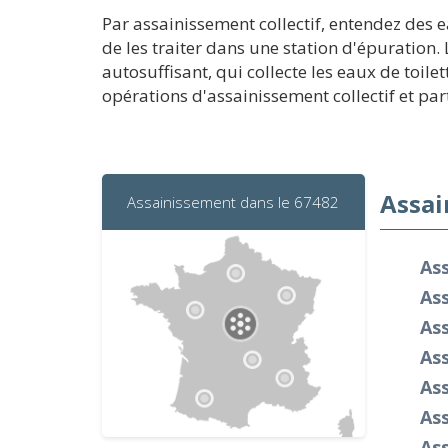
Par assainissement collectif, entendez des 
de les traiter dans une station d'épuration.
autosuffisant, qui collecte les eaux de toil
opérations d'assainissement collectif et part
Assai
Assainissement dans le 67482
As
As
As
As
As
As
Ass