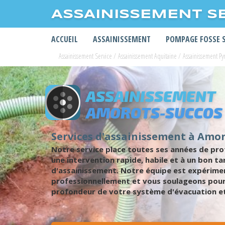
ASSAINISSEMENT S
ACCUEIL
ASSAINISSEMENT
POMPAGE FOSSE 
Assainissement Service
/
Assainissement Aquitaine
/
Assainissement Py
ASSAINISSEMENT
AMOROTS-SUCCOS
Services d'assainissement à Amo
Notre service place toutes ses années de pr
une intervention rapide, habile et à un bon t
d'assainissement. Notre équipe est expérimen
professionnellement et vous soulageons pour 
profondeur de votre système d'évacuation et 