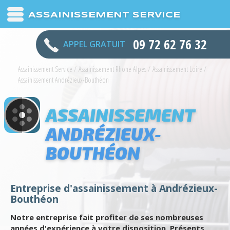
ASSAINISSEMENT SERVICE
09 72 62 76 32
APPEL GRATUIT
Assainissement Service
/
Assainissement Rhone Alpes
/
Assainissement Loire
/
Assainissement Andrézieux-Bouthéon
ASSAINISSEMENT
ANDRÉZIEUX-
BOUTHÉON
Entreprise d'assainissement à Andrézieux-
Bouthéon
Notre entreprise fait profiter de ses nombreuses
années d'expérience à votre disposition. Présents