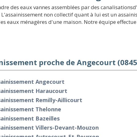
endre des eaux vannes assemblées par des canalisationsd'
 L'assainissement non collectif quant à lui est un assaini
 les eaux ménagères d'une maison. Notre équipe effectue t
nissement proche de Angecourt (0845
sainissement Angecourt
sainissement Haraucourt
ainissement Remilly-Aillicourt
sainissement Thelonne
ainissement Bazeilles
sainissement Villers-Devant-Mouzon
sainissement Autrecourt-Et-Pourron