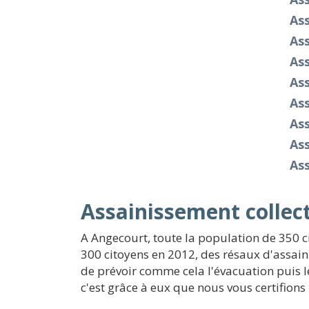
As
As
As
As
As
As
As
As
Assainissement collect
A Angecourt, toute la population de 350 c
300 citoyens en 2012, des résaux d'assainiss
de prévoir comme cela l'évacuation puis l
c'est grâce à eux que nous vous certifion