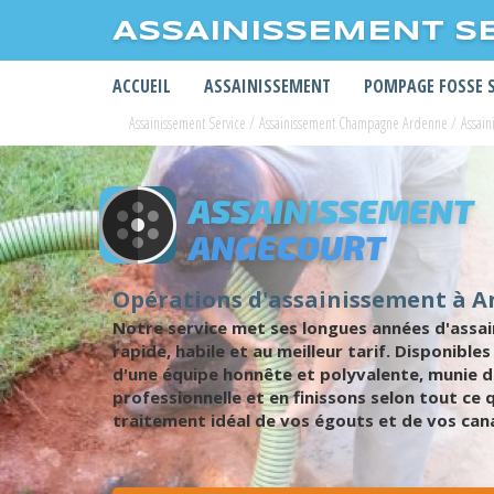
ASSAINISSEMENT S
ACCUEIL
ASSAINISSEMENT
POMPAGE FOSSE 
Assainissement Service
/
Assainissement Champagne Ardenne
/
Assai
ASSAINISSEMENT
ANGECOURT
Opérations d'assainissement à A
Notre service met ses longues années d'assai
rapide, habile et au meilleur tarif. Disponib
d'une équipe honnête et polyvalente, munie 
professionnelle et en finissons selon tout ce
traitement idéal de vos égouts et de vos cana