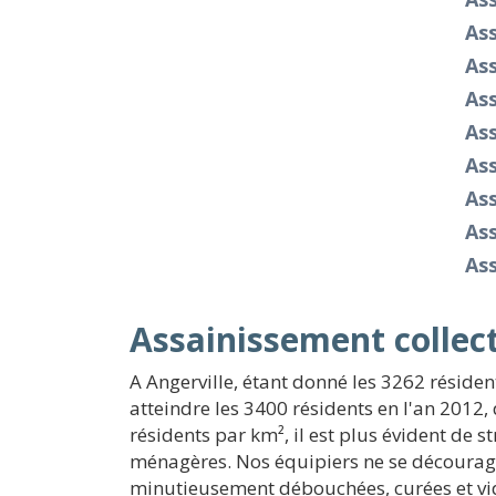
Ass
Ass
As
Ass
As
As
As
As
Assainissement collect
A Angerville, étant donné les 3262 réside
atteindre les 3400 résidents en l'an 2012,
résidents par km², il est plus évident de 
ménagères. Nos équipiers ne se découragent
minutieusement débouchées, curées et vi