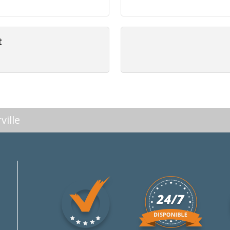
t
ville