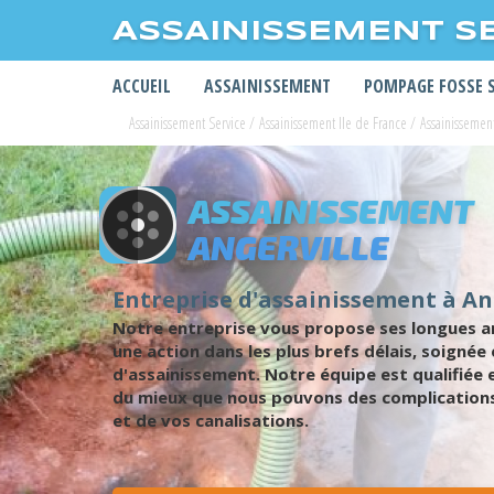
ASSAINISSEMENT S
ACCUEIL
ASSAINISSEMENT
POMPAGE FOSSE 
Assainissement Service
/
Assainissement Ile de France
/
Assainissemen
ASSAINISSEMENT
ANGERVILLE
Entreprise d'assainissement à An
Notre entreprise vous propose ses longues an
une action dans les plus brefs délais, soignée
d'assainissement. Notre équipe est qualifiée 
du mieux que nous pouvons des complications
et de vos canalisations.