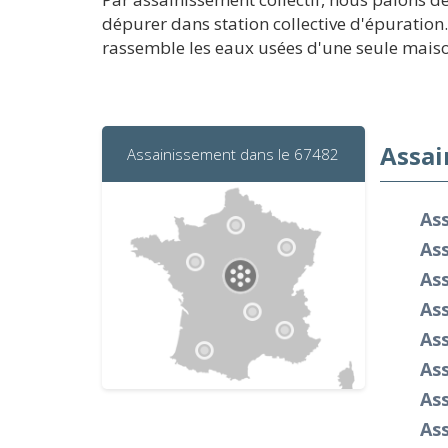
dépurer dans station collective d'épuration.
rassemble les eaux usées d'une seule maison.
Assai
Assainissement dans le 67482
As
Ass
As
Ass
As
Ass
Ass
Ass