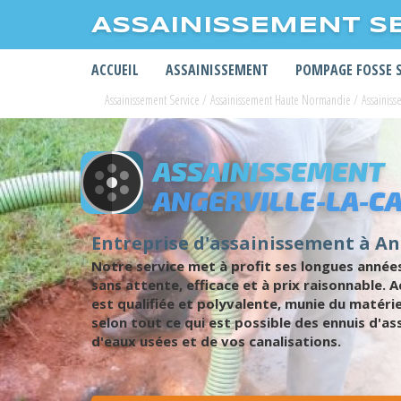
ASSAINISSEMENT S
ACCUEIL
ASSAINISSEMENT
POMPAGE FOSSE 
Assainissement Service
/
Assainissement Haute Normandie
/
Assainis
ASSAINISSEMENT
ANGERVILLE-LA-C
Entreprise d'assainissement à A
Notre service met à profit ses longues année
sans attente, efficace et à prix raisonnable.
est qualifiée et polyvalente, munie du matéri
selon tout ce qui est possible des ennuis d'
d'eaux usées et de vos canalisations.