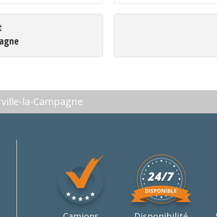
t
pagne
rville-la-Campagne
Camions
Disponibilité