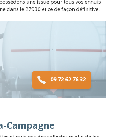
s possédons une issue pour tous vos ennuis
 dans le 27930 et ce de façon définitive.
09 72 62 76 32
e-la-Campagne
s et puis par des collecteurs afin de les