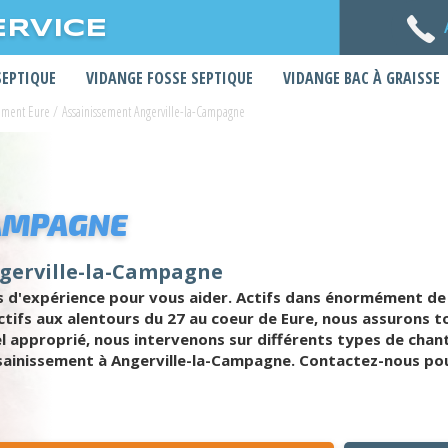
ERVICE
SEPTIQUE
VIDANGE FOSSE SEPTIQUE
VIDANGE BAC À GRAISSE
sement Eure
/
Assainissement Angerville-la-Campagne
AMPAGNE
ngerville-la-Campagne
s d'expérience pour vous aider. Actifs dans énormément de 
 Actifs aux alentours du 27 au coeur de Eure, nous assurons
el approprié, nous intervenons sur différents types de chan
assainissement à Angerville-la-Campagne. Contactez-nous p