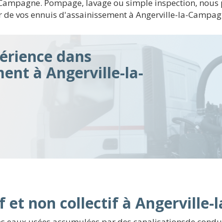
-la-Campagne. Pompage, lavage ou simple inspection, nou
 de vos ennuis d'assainissement à Angerville-la-Campagne
érience dans
ment à Angerville-la-
f et non collectif à Angervill
es eaux usées accumulées par des canalisationsde conduite