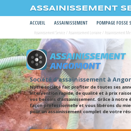
ASSAINISSEMENT S
ACCUEIL
ASSAINISSEMENT
POMPAGE FOSSE 
Assainissement Service
/
Assainissement Lorraine
/
Assainissement Me
ASSAINISSEMENT
ANGOMONT
Société d'assainissement à Ang
Notre société fait profiter de toutes ses ann
intervention rapide, de qualité et à prix rai
vos besoins d'assainissement. Grâce à notre é
façon professionnelle et vous libérons du m
pour un assainissement complet de votre rése