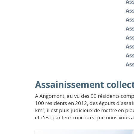
As
Ass
Ass
As
As
As
Ass
Ass
Assainissement collec
A Angomont, au vu des 90 résidents comptab
100 résidents en 2012, des égouts d'assai
km², il est plus judicieux de mettre en pl
et c'est par leur concours que nous vous 