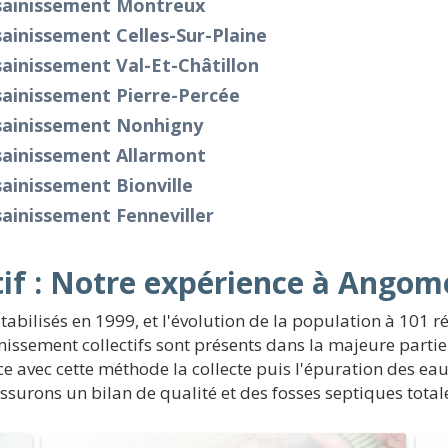
sainissement Montreux
ainissement Celles-Sur-Plaine
ainissement Val-Et-Châtillon
sainissement Pierre-Percée
sainissement Nonhigny
sainissement Allarmont
ainissement Bionville
ainissement Fenneviller
tif : Notre expérience à Angom
ilisés en 1999, et l'évolution de la population à 101 ré
nissement collectifs sont présents dans la majeure partie
ace avec cette méthode la collecte puis l'épuration des e
assurons un bilan de qualité et des fosses septiques tot