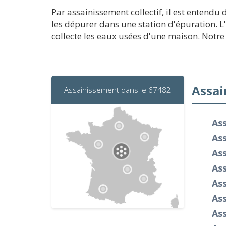
Par assainissement collectif, il est entendu
les dépurer dans une station d'épuration. L
collecte les eaux usées d'une maison. Notre 
Assai
Assainissement dans le 67482
As
As
As
As
As
Ass
Ass