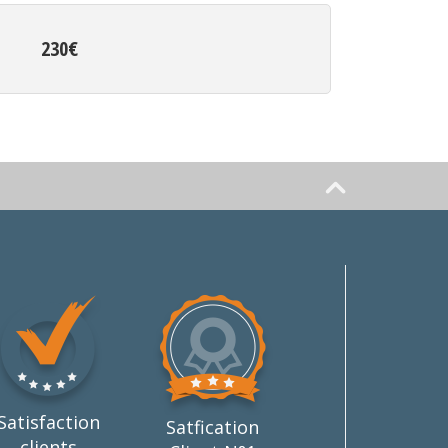
230€
Satisfaction
Satfication
clients