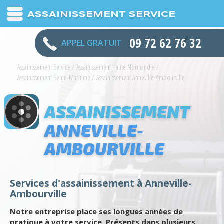
ASSAINISSEMENT SERVICE
09 72 62 76 32
APPEL GRATUIT
Assainissement Service
/
Assainissement Haute Normandie
/
Assainissement Seine-Maritime
/
Assainissement Anneville-Ambourville
ASSAINISSEMENT
ANNEVILLE-
AMBOURVILLE
Services d'assainissement à Anneville-
Ambourville
Notre entreprise place ses longues années de
pratique à votre service. Présents dans plusieurs