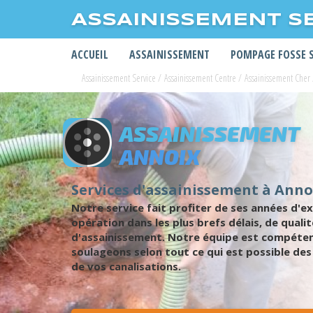
ASSAINISSEMENT S
ACCUEIL
ASSAINISSEMENT
POMPAGE FOSSE 
Assainissement Service
/
Assainissement Centre
/
Assainissement Cher
ASSAINISSEMENT
ANNOIX
Services d'assainissement à Anno
Notre service fait profiter de ses années d
opération dans les plus brefs délais, de qual
d'assainissement. Notre équipe est compétent
soulageons selon tout ce qui est possible des
de vos canalisations.