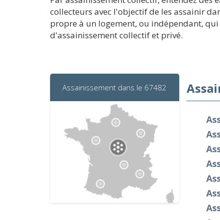
collecteurs avec l'objectif de les assainir 
propre à un logement, ou indépendant, qui co
d'assainissement collectif et privé.
Assai
Assainissement dans le 67482
As
Ass
As
Ass
As
As
As