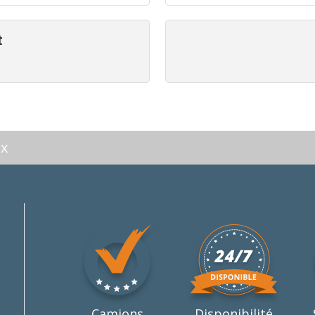
t
ix
Camions
Disponibilité