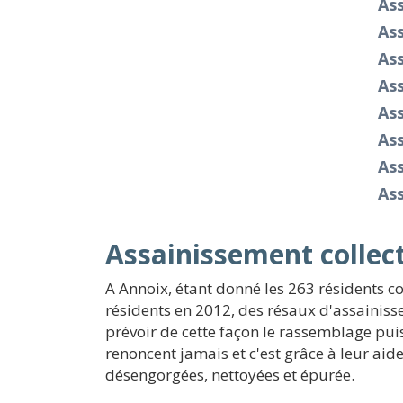
As
As
As
As
As
As
As
As
Assainissement collect
A Annoix, étant donné les 263 résidents co
résidents en 2012, des résaux d'assainissem
prévoir de cette façon le rassemblage pui
renoncent jamais et c'est grâce à leur a
désengorgées, nettoyées et épurée.