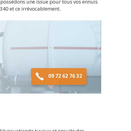
 possédons une issue pour tous vos ennuis
340 et ce irrévocablement.
09 72 62 76 32
 d'évacuationde tuyaux et ensuite des