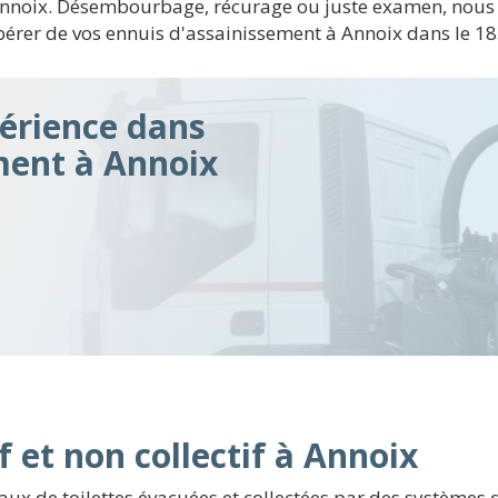
e Annoix. Désembourbage, récurage ou juste examen, nous
érer de vos ennuis d'assainissement à Annoix dans le 18
érience dans
ment à Annoix
f et non collectif à Annoix
eaux de toilettes évacuées et collectées par des systèmes