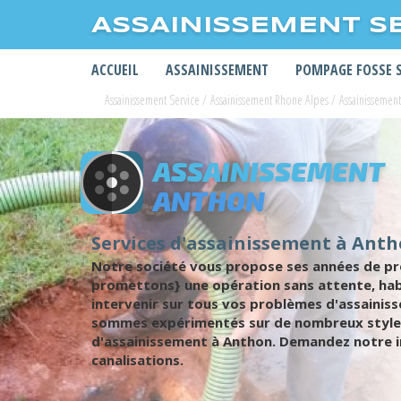
ASSAINISSEMENT S
ACCUEIL
ASSAINISSEMENT
POMPAGE FOSSE 
Assainissement Service
/
Assainissement Rhone Alpes
/
Assainissement
ASSAINISSEMENT
ANTHON
Services d'assainissement à Ant
Notre société vous propose ses années de p
promettons} une opération sans attente, habil
intervenir sur tous vos problèmes d'assainis
sommes expérimentés sur de nombreux styles 
d'assainissement à Anthon. Demandez notre i
canalisations.