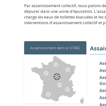
Par assainissement collectif, nous palons d
dépurer dans une usine d'épuration. L'assai
charge les eaux de toilettes évacuées et le
interventions d'assainissement collectif et p
Assai
Assainissement dans le 67482
As
As
As
Go
Ass
As
As