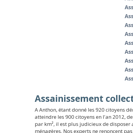
As
As
As
As
As
As
Ass
As
As
Assainissement collect
A Anthon, étant donné les 920 citoyens dé
atteindre les 900 citoyens en l'an 2012, de
par km², il est plus judicieux de disposer
ménagères. Nos experts ne renoncent pas f