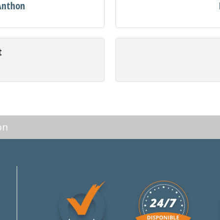
 Anthon
t
on