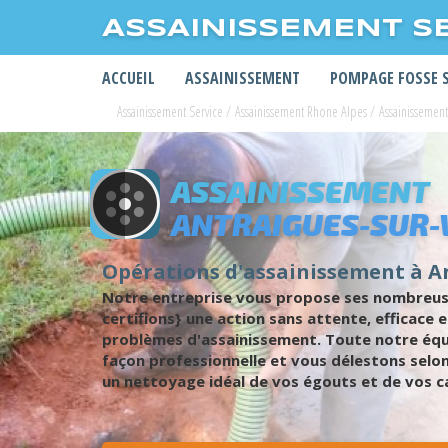
ASSAINISSEMENT S
ACCUEIL
ASSAINISSEMENT
POMPAGE FOSSE 
Assainissement Service
/
Assainissement Rhone Alpes
/
Assainissemen
ASSAINISSEMENT
ANTRAIGUES-SUR-
Opérations d'assainissement à A
Notre entreprise vous propose ses nombreus
certifions} une action sans attente, efficace
problèmes d'assainissement. Toute notre équ
façon professionnelle et vous délestons selon
un nettoyage idéal de vos égouts et de vos ca