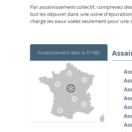
Par assainissement collectif, comprenez de
but les dépurer dans une usine d'épuration.
charge les eaux usées seulement pour une rés
Assai
Assainissement dans le 67482
As
Ass
As
As
As
As
As