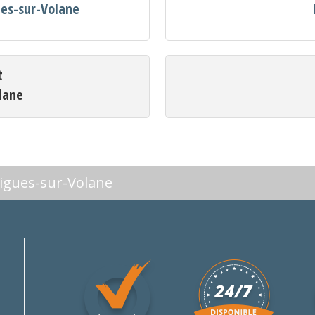
ues-sur-Volane
t
lane
aigues-sur-Volane