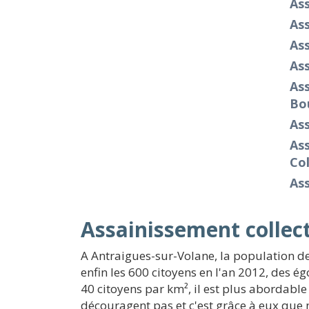
Ass
Ass
Ass
Ass
Ass
Bo
As
Ass
Co
As
Assainissement collect
A Antraigues-sur-Volane, la population de
enfin les 600 citoyens en l'an 2012, des é
40 citoyens par km², il est plus abordable
découragent pas et c'est grâce à eux que