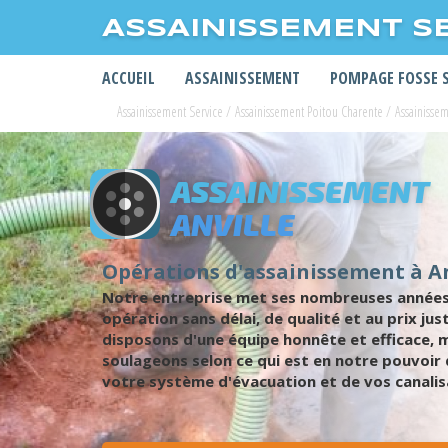
ASSAINISSEMENT S
ACCUEIL
ASSAINISSEMENT
POMPAGE FOSSE 
Assainissement Service
/
Assainissement Poitou Charente
/
Assainisse
ASSAINISSEMENT
ANVILLE
Opérations d'assainissement à An
Notre entreprise met ses nombreuses années d
opération sans délai, de qualité et au prix j
disposons d'une équipe honnête et efficace, 
soulageons selon ce qui est en notre pouvoir 
votre système d'évacuation et de vos canalis