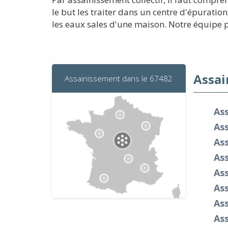
le but les traiter dans un centre d'épuratio
les eaux sales d'une maison. Notre équipe pe
Assai
Assainissement dans le 67482
Ass
As
As
Ass
As
Ass
Ass
As