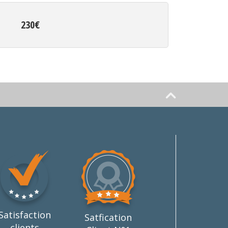
230€
Satisfaction
Satfication
clients