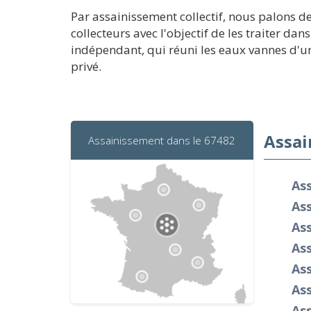
Par assainissement collectif, nous palons d
collecteurs avec l'objectif de les traiter da
indépendant, qui réuni les eaux vannes d'une
privé.
Assai
Assainissement dans le 67482
As
As
As
Ass
As
As
As