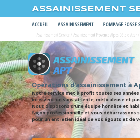
ASSAINISSEMENT S
ACCUEIL
ASSAINISSEMENT
POMPAGE FOSSE 
Assainissement Service
/
Assainissement Provence Alpes Côte d'Azur
/
ASSAINISSEMENT
APT
Opérations d'assainissement à A
Notre service met à profit toutes ses années
intervention sans attente, méticuleuse et pas
Nous disposons d'une équipe honnête et habit
façon professionnelle et vous débarrassons s
pour un entretien idéal de vos égouts et de v