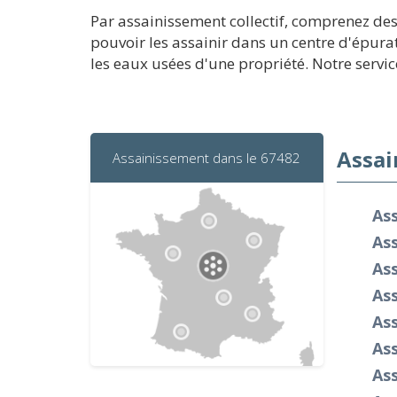
Par assainissement collectif, comprenez de
pouvoir les assainir dans un centre d'épurat
les eaux usées d'une propriété. Notre servic
Assai
Assainissement dans le 67482
As
Ass
As
As
Ass
Ass
As