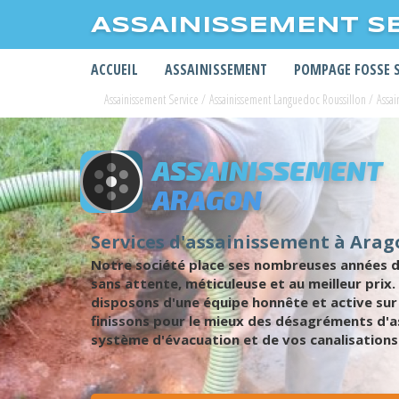
ASSAINISSEMENT S
ACCUEIL
ASSAINISSEMENT
POMPAGE FOSSE 
Assainissement Service
/
Assainissement Languedoc Roussillon
/
Assa
ASSAINISSEMENT
ARAGON
Services d'assainissement à Ara
Notre société place ses nombreuses années d
sans attente, méticuleuse et au meilleur prix
disposons d'une équipe honnête et active sur
finissons pour le mieux des désagréments d'a
système d'évacuation et de vos canalisations