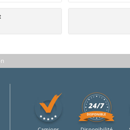
t
on
Camions
Disponibilité