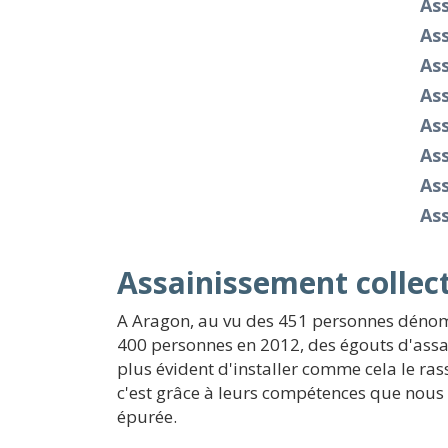
As
As
Ass
As
As
As
As
Ass
Assainissement collect
A Aragon, au vu des 451 personnes dénombr
400 personnes en 2012, des égouts d'assain
plus évident d'installer comme cela le r
c'est grâce à leurs compétences que nous
épurée.