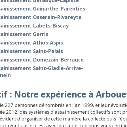
sainissement Béhasque-Lapiste
sainissement Guinarthe-Parenties
sainissement Osserain-Rivareyte
sainissement Labets-Biscay
ainissement Garris
sainissement Athos-Aspis
ainissement Saint-Palais
sainissement Domezain-Berraute
ainissement Saint-Gladie-Arrive-
nein
if : Notre expérience à Arbou
de 227 personnes dénombrés en l'an 1999, et leur évolut
ée 2012, des systèmes d'assainissement collectifs sont 
évident d'organiser de cette manière la collecte puis l'ép
ragent pas et c'est avec leur aide que nous vous certifio