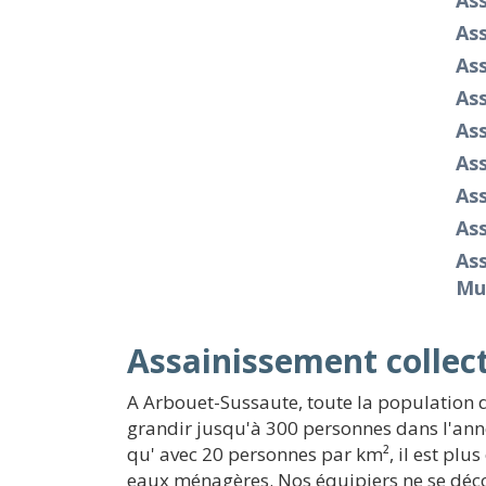
As
As
As
As
Ass
As
Ass
As
Ass
Mu
Assainissement collect
A Arbouet-Sussaute, toute la population 
grandir jusqu'à 300 personnes dans l'ann
qu' avec 20 personnes par km², il est plus 
eaux ménagères. Nos équipiers ne se décou