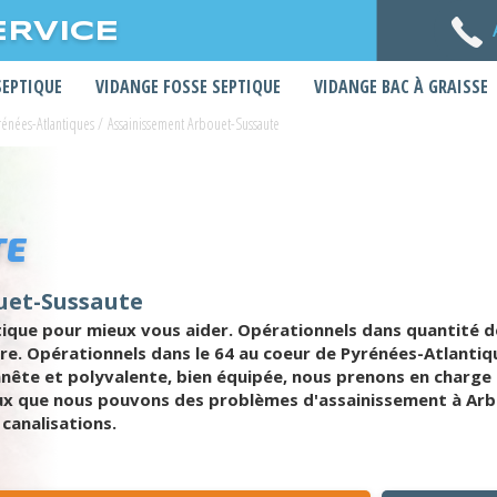
ERVICE
SEPTIQUE
VIDANGE FOSSE SEPTIQUE
VIDANGE BAC À GRAISSE
rénées-Atlantiques
/
Assainissement Arbouet-Sussaute
TE
uet-Sussaute
tique pour mieux vous aider. Opérationnels dans quantité d
ère. Opérationnels dans le 64 au coeur de Pyrénées-Atlanti
nête et polyvalente, bien équipée, nous prenons en charge p
ux que nous pouvons des problèmes d'assainissement à Arbo
canalisations.