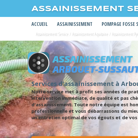
ASSAINISSEMENT S
ACCUEIL
ASSAINISSEMENT
POMPAGE FOSSE 
Assainissement Service
/
Assainissement Aquitaine
/
Assainissement Py
ASSAINISSEMENT
ARBOUET-SUSSAU
Services d'assainissement à Arbo
Notre service met à profit ses années de pra
intervention immédiate, de qualité et pas ch
d'assainissement. Toute notre équipe est hon
professionnelle et vous débarrassons du mie
un entretien optimal de vos égouts et de vos 