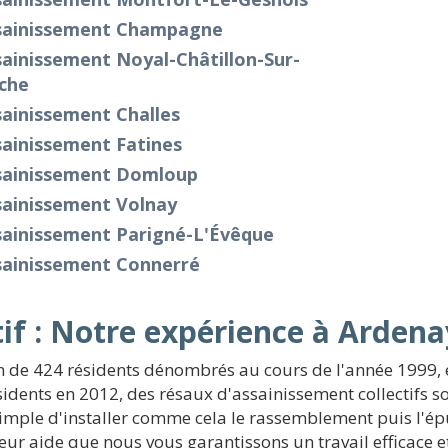
sainissement Champagne
ainissement Noyal-Châtillon-Sur-
che
ainissement Challes
sainissement Fatines
sainissement Domloup
sainissement Volnay
sainissement Parigné-L'Évêque
sainissement Connerré
if : Notre expérience à Arden
 de 424 résidents dénombrés au cours de l'année 1999, et
sidents en 2012, des résaux d'assainissement collectifs s
s simple d'installer comme cela le rassemblement puis l'é
 leur aide que nous vous garantissons un travail efficace