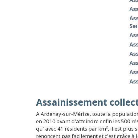
As
Ass
Sei
Ass
As
As
As
As
As
Assainissement collect
A Ardenay-sur-Mérize, toute la population
en 2010 avant d'atteindre enfin les 500 ré
qu' avec 41 résidents par km², il est plu
renoncent pas facilement et c'est grâce à