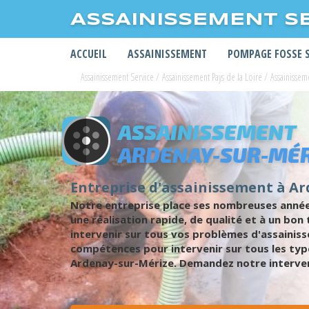
ASSAINISSEMENT S
ACCUEIL
ASSAINISSEMENT
POMPAGE FOSSE 
Assainissement Service
/
Assainissement Pays de la Loire
/
Assainissem
ASSAINISSEMENT
ARDENAY-SUR-MÉR
Entreprise d'assainissement à A
Notre entreprise place ses nombreuses années
une réalisation rapide, de qualité et à un bo
intervenir sur tous vos problèmes d'assainis
compétences pour intervenir sur tous les type
Ardenay-sur-Mérize. Demandez notre intervent