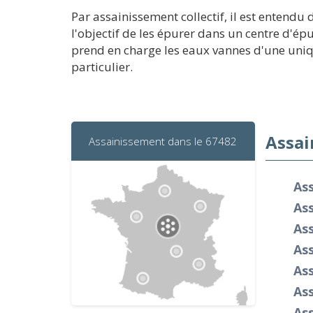
Par assainissement collectif, il est entendu
l'objectif de les épurer dans un centre d'ép
prend en charge les eaux vannes d'une unique
particulier.
Assai
Assainissement dans le 67482
As
Ass
As
As
Ass
Ass
As