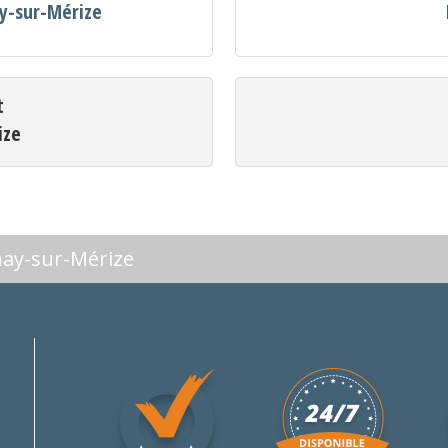
ay-sur-Mérize
t
ize
nay-sur-Mérize