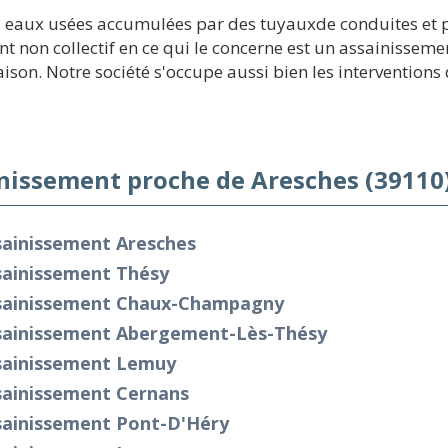
s eaux usées accumulées par des tuyauxde conduites et pu
t non collectif en ce qui le concerne est un assainisseme
n. Notre société s'occupe aussi bien les interventions d'
nissement proche de Aresches (39110
sainissement Aresches
sainissement Thésy
sainissement Chaux-Champagny
sainissement Abergement-Lès-Thésy
sainissement Lemuy
sainissement Cernans
sainissement Pont-D'Héry