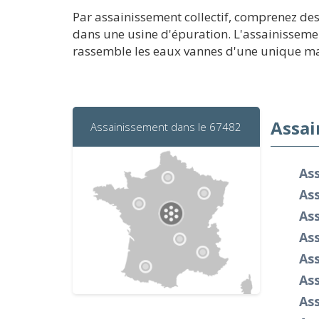
Par assainissement collectif, comprenez de
dans une usine d'épuration. L'assainissemen
rassemble les eaux vannes d'une unique maiso
Assai
Assainissement dans le 67482
As
As
As
As
As
As
As