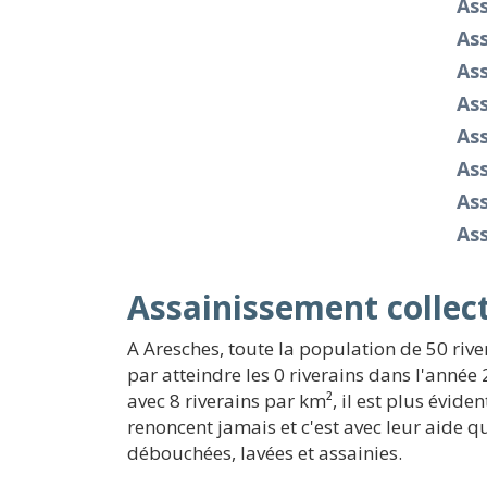
Ass
Ass
As
As
As
As
As
As
Assainissement collect
A Aresches, toute la population de 50 rive
par atteindre les 0 riverains dans l'année 
avec 8 riverains par km², il est plus évid
renoncent jamais et c'est avec leur aid
débouchées, lavées et assainies.