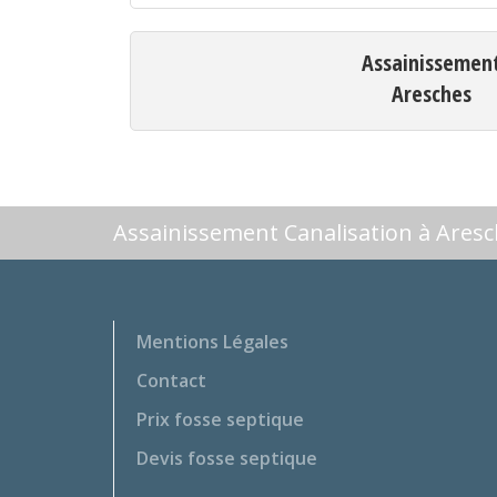
Assainissemen
Aresches
Assainissement Canalisation à Ares
Mentions Légales
Contact
Prix fosse septique
Devis fosse septique