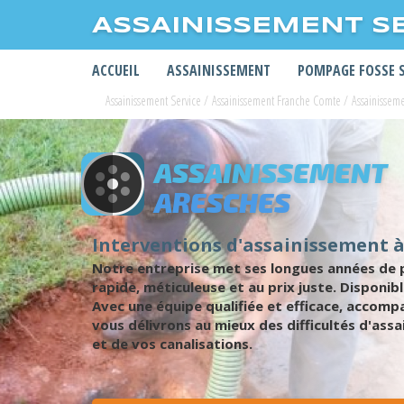
ASSAINISSEMENT S
ACCUEIL
ASSAINISSEMENT
POMPAGE FOSSE 
Assainissement Service
/
Assainissement Franche Comte
/
Assainisseme
ASSAINISSEMENT
ARESCHES
Interventions d'assainissement 
Notre entreprise met ses longues années de p
rapide, méticuleuse et au prix juste. Dispon
Avec une équipe qualifiée et efficace, accom
vous délivrons au mieux des difficultés d'as
et de vos canalisations.