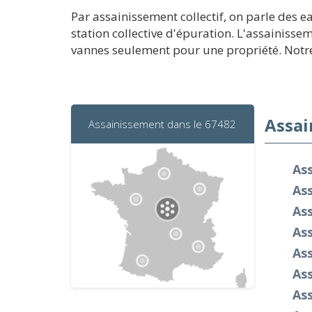
Par assainissement collectif, on parle des 
station collective d'épuration. L'assainissem
vannes seulement pour une propriété. Notre 
Assai
Assainissement dans le 67482
As
As
As
As
As
As
As