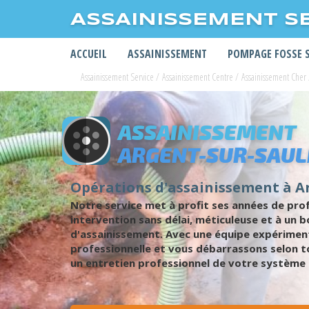
ASSAINISSEMENT S
ACCUEIL
ASSAINISSEMENT
POMPAGE FOSSE 
Assainissement Service
/
Assainissement Centre
/
Assainissement Cher
ASSAINISSEMENT
ARGENT-SUR-SAU
Opérations d'assainissement à A
Notre service met à profit ses années de pro
intervention sans délai, méticuleuse et à un 
d'assainissement. Avec une équipe expérimen
professionnelle et vous débarrassons selon t
un entretien professionnel de votre système 