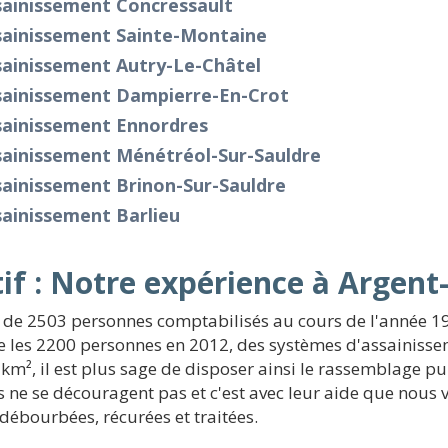
sainissement Concressault
sainissement Sainte-Montaine
sainissement Autry-Le-Châtel
sainissement Dampierre-En-Crot
sainissement Ennordres
sainissement Ménétréol-Sur-Sauldre
sainissement Brinon-Sur-Sauldre
ainissement Barlieu
if : Notre expérience à Argent
n de 2503 personnes comptabilisés au cours de l'année 19
e les 2200 personnes en 2012, des systèmes d'assainissem
 km², il est plus sage de disposer ainsi le rassemblage pu
s ne se découragent pas et c'est avec leur aide que nou
ébourbées, récurées et traitées.