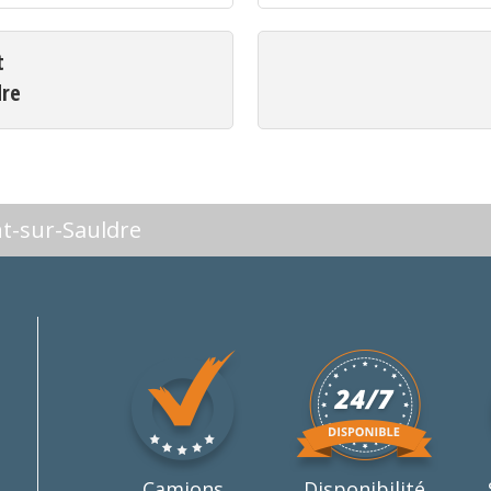
t
dre
nt-sur-Sauldre
Camions
Disponibilité