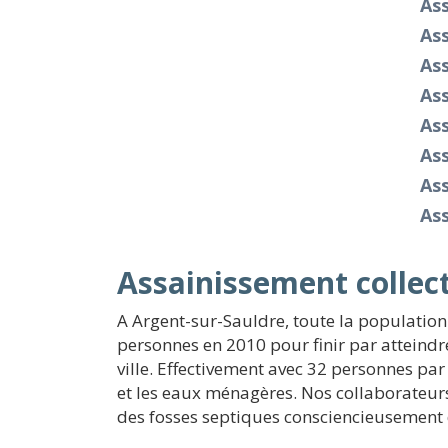
As
As
As
As
As
As
As
Ass
Assainissement collect
A Argent-sur-Sauldre, toute la populatio
personnes en 2010 pour finir par atteindr
ville. Effectivement avec 32 personnes par
et les eaux ménagères. Nos collaborateur
des fosses septiques consciencieusement d