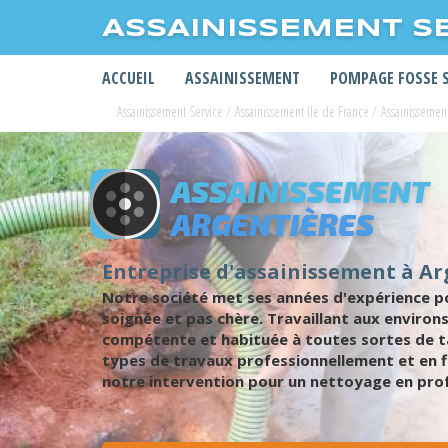
ASSAINISSEMENT S
ACCUEIL
ASSAINISSEMENT
POMPAGE FOSSE 
Assainissement Service
/
Assainissement Ile de France
/
Assainissemen
ASSAINISSEMENT
ARGENTIÈRES
Entreprise d'assainissement à Ar
Notre société met ses années d'expérience po
soignée et pas chère. Travaillant aux enviro
compétente et habituée à toutes sortes de t
types de travaux professionnellement et en f
notre intervention pour un nettoyage en prof