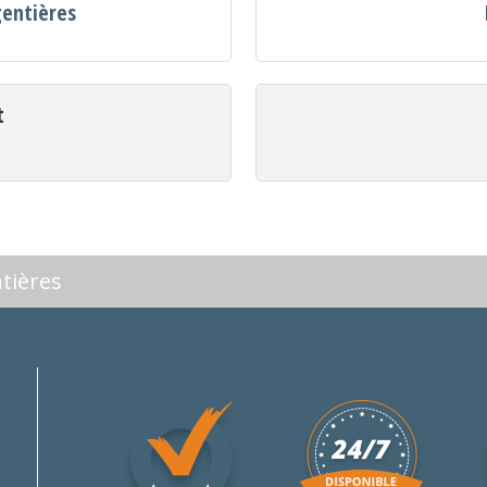
gentières
t
tières