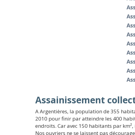
As
As
As
As
As
As
As
As
As
Assainissement collect
A Argentières, la population de 355 habit
2010 pour finir par atteindre les 400 hab
endroits. Car avec 150 habitants par km²,
Nos ouvriers ne se laissent pas décourager