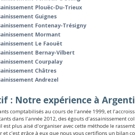
sainissement Plouëc-Du-Trieux
sainissement Guignes
sainissement Fontenay-Trésigny
sainissement Mormant
sainissement Le Faouët
sainissement Bernay-Vilbert
sainissement Courpalay
sainissement Châtres
sainissement Andrezel
if : Notre expérience à Argent
ants comptabilisés au cours de l'année 1999, et l'accroi
itants dans l'année 2012, des égouts d'assainissement col
 il est plus aisé d'organiser avec cette méthode le rasse
 et c'est grâce à eux que nous vous certifions un bilan c