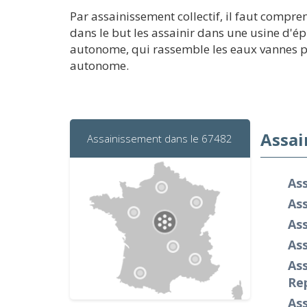
Par assainissement collectif, il faut compr
dans le but les assainir dans une usine d'é
autonome, qui rassemble les eaux vannes pour
autonome.
Assai
Assainissement dans le 67482
As
As
As
As
As
Re
As