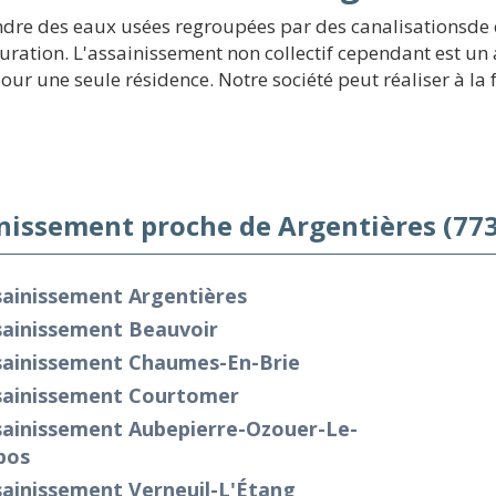
endre des eaux usées regroupées par des canalisationsde c
puration. L'assainissement non collectif cependant est u
 une seule résidence. Notre société peut réaliser à la foi
nissement proche de Argentières (77
sainissement Argentières
sainissement Beauvoir
sainissement Chaumes-En-Brie
sainissement Courtomer
sainissement Aubepierre-Ozouer-Le-
pos
sainissement Verneuil-L'Étang