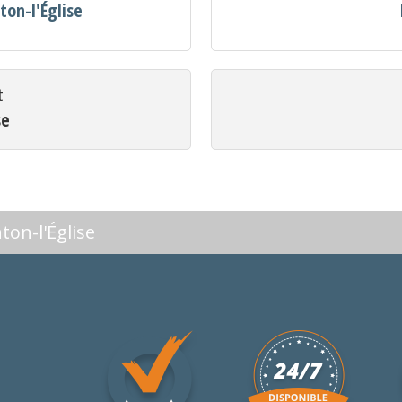
ton-l'Église
t
se
ton-l'Église