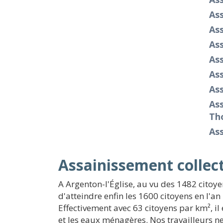
As
As
As
As
As
As
Ass
Th
As
Assainissement collect
A Argenton-l'Église, au vu des 1482 citoy
d'atteindre enfin les 1600 citoyens en l'a
Effectivement avec 63 citoyens par km², il 
et les eaux ménagères. Nos travailleurs ne