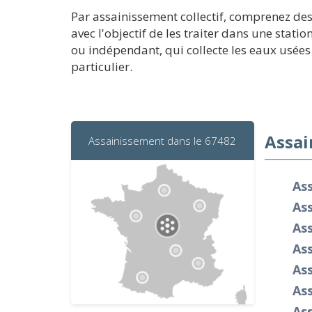
Par assainissement collectif, comprenez des
avec l'objectif de les traiter dans une stat
ou indépendant, qui collecte les eaux usées 
particulier.
Assai
Assainissement dans le 67482
As
Ass
As
As
As
As
Ass