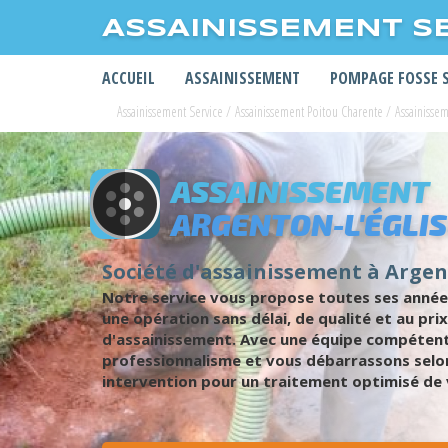
ASSAINISSEMENT S
ACCUEIL
ASSAINISSEMENT
POMPAGE FOSSE 
Assainissement Service
/
Assainissement Poitou Charente
/
Assainisse
ASSAINISSEMENT
ARGENTON-L'ÉGLIS
Société d'assainissement à Argen
Notre service vous propose toutes ses année
une opération sans délai, de qualité et au pr
d'assainissement. Avec une équipe compétente
professionnalisme et vous débarrassons selon
intervention pour un traitement optimisé de 