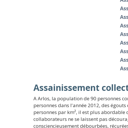
As
As
As
As
As
As
As
As
Assainissement collect
A Arlos, la population de 90 personnes c
personnes dans l'année 2012, des égouts 
personnes par km², il est plus abordable 
collaborateurs ne se laissent pas décourag
consciencieusement débourbées, récurées