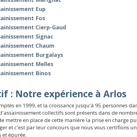
sainissement Eup
sainissement Fos
sainissement Cierp-Gaud
sainissement Signac
sainissement Chaum
sainissement Burgalays
sainissement Melles
sainissement Binos
if : Notre expérience à Arlos
omptés en 1999, et la croissance jusqu'à 95 personnes da
d'assainissement collectifs sont présents dans de nombre
de mettre en place de cette manière la prise en charge pu
er et c'est par leur concours que nous vous certifions un
 et épurée.