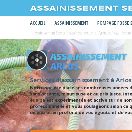
ASSAINISSEMENT S
ACCUEIL
ASSAINISSEMENT
POMPAGE FOSSE 
Assainissement Service
/
Assainissement Midi-Pyrénées
/
Assainissem
ASSAINISSEMENT
ARLOS
Services d'assainissement à Arlos
Notre société place ses nombreuses années de
sans attente, minutieuse et au prix juste. I
équipe est expérimentée et active sur de nom
professionnelle et vous soulageons selon ce 
un entretien profond de vos égouts et de vos