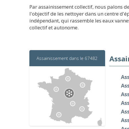
Par assainissement collectif, nous palons de
l'objectif de les nettoyer dans un centre d'
indépendant, qui rassemble les eaux vannes 
collectif et autonome.
Assai
Assainissement dans le 67482
Ass
As
As
As
As
As
As