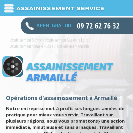
ASSAINISSEMENT SERVICE
09 72 62 76 32
APPEL GRATUIT
Assainissement Service
/
Assainissement Pays de la Loire
/
Assainissement Maine-et-Loire
/
Assainissement Armaillé
ASSAINISSEMENT
ARMAILLÉ
Opérations d'assainissement à Armaillé
Notre entreprise met à profit ses longues années de
pratique pour mieux vous servir. Travaillant sur
plusieurs régions, nous vous promettons} une action
immédiate, minutieuse et sans arnaques. Travaillant