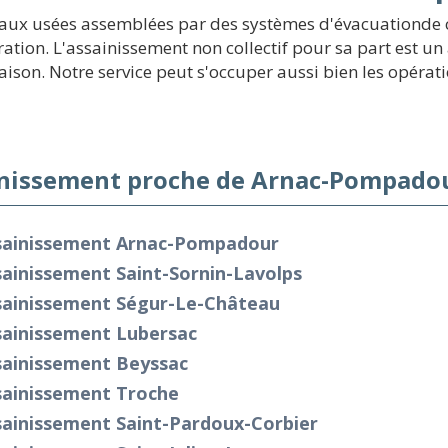
eaux usées assemblées par des systèmes d'évacuationde c
ation. L'assainissement non collectif pour sa part est u
son. Notre service peut s'occuper aussi bien les opératio
nissement proche de Arnac-Pompadou
sainissement Arnac-Pompadour
ainissement Saint-Sornin-Lavolps
sainissement Ségur-Le-Château
sainissement Lubersac
sainissement Beyssac
sainissement Troche
sainissement Saint-Pardoux-Corbier