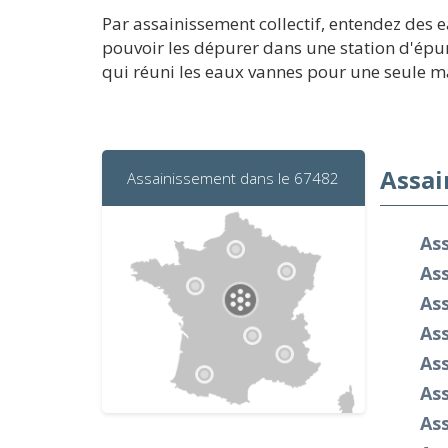
Par assainissement collectif, entendez des 
pouvoir les dépurer dans une station d'épur
qui réuni les eaux vannes pour une seule mai
Assai
Assainissement dans le 67482
As
Ass
As
As
As
As
As