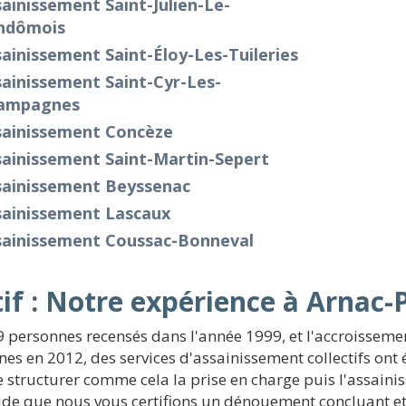
ainissement Saint-Julien-Le-
ndômois
ainissement Saint-Éloy-Les-Tuileries
ainissement Saint-Cyr-Les-
ampagnes
sainissement Concèze
sainissement Saint-Martin-Sepert
sainissement Beyssenac
sainissement Lascaux
sainissement Coussac-Bonneval
tif : Notre expérience à Arna
 personnes recensés dans l'année 1999, et l'accroissem
es en 2012, des services d'assainissement collectifs ont é
de structurer comme cela la prise en charge puis l'assain
r aide que nous vous certifions un dénouement concluant 