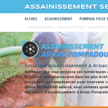
ASSAINISSEMENT S
ACCUEIL
ASSAINISSEMENT
POMPAGE FOSSE 
Assainissement Service
/
Assainissement Limousin
/
Assainissement Co
ASSAINISSEMENT
ARNAC-POMPADO
Société d'assainissement à Arn
Notre service vous propose ses nombreuses a
assurons} une intervention dans les plus bref
possédons les compétences pour intervenir s
munie de matériel adapté, nous sommes qualif
des soucis d'assainissement à Arnac-Pompadou