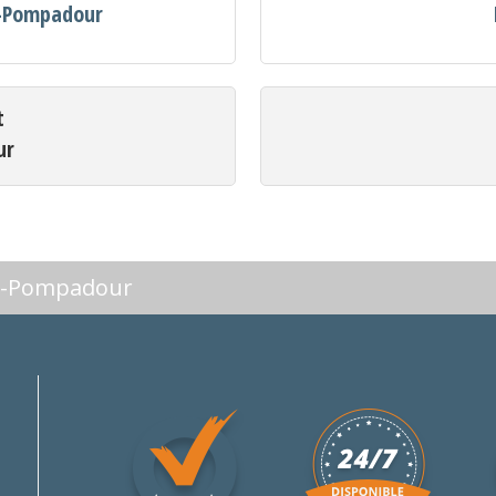
c-Pompadour
t
ur
ac-Pompadour