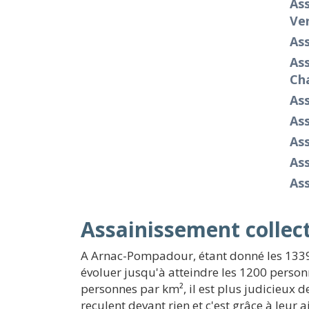
Ass
Ve
Ass
Ass
Ch
As
As
As
As
As
Assainissement collec
A Arnac-Pompadour, étant donné les 1339
évoluer jusqu'à atteindre les 1200 personn
personnes par km², il est plus judicieux 
reculent devant rien et c'est grâce à leu