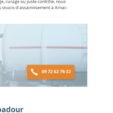
e, curage ou juste contrôle, nous
s soucis d'assainissement à Arnac-
09 72 62 76 32
mpadour