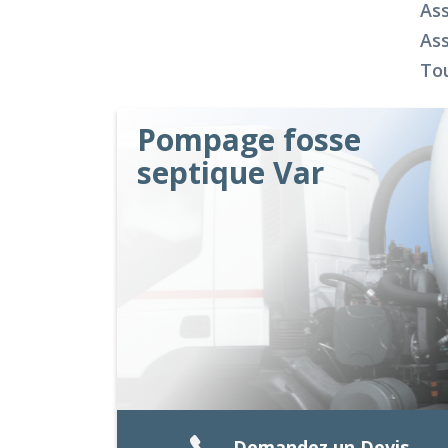
As
Ass
Tou
Pompage fosse
septique Var
Demandez un Devis