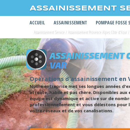
ASSAINISSEMENT S
ACCUEIL
ASSAINISSEMENT
POMPAGE FOSSE 
Assainissement Service
/
Assainissement Provence Alpes Côte d'Azur
/
ASSAINISSEMENT 
VAR
Opérations d'assainissement en 
Notre entreprise met ses longues années d'exp
attente, habile et pas chère. Disponibles au
équipe est dynamique et active sur de nombre
professionnellement et vous délestons pour l
votre réseaux et de vos canalisations.