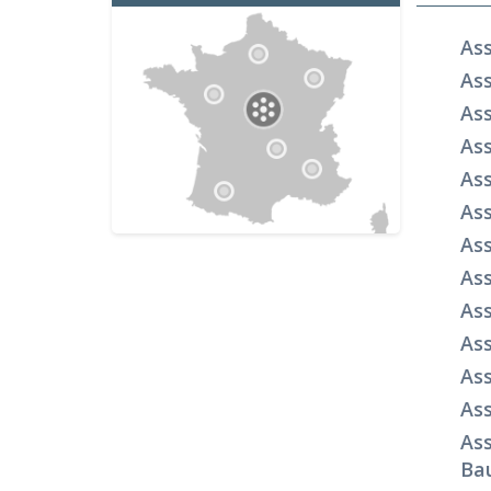
As
As
As
Ass
As
Ass
Ass
As
Ass
As
As
Ass
Ass
Ba