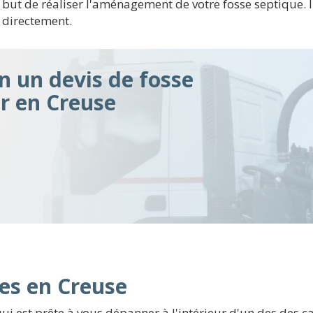
but de réaliser l'aménagement de votre fosse septique. Il
 directement.
n un devis de fosse
ir en Creuse
ues en Creuse
est prête à vous dépanner à l'intérieur d'un des des cant