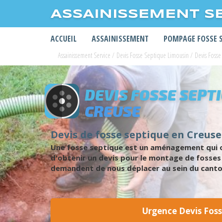
ASSAINISSEMENT S
ACCUEIL
ASSAINISSEMENT
POMPAGE FOSSE 
Assainissement Service
/
Devis Fosse Septique Limousin
/
Devis Fosse
DEVIS FOSSE SEPT
CREUSE
Devis de fosse septique en Creuse
Une fosse septique est un aménagement qui op
d'obtenir un devis pour le montage de fosses s
demandent de nous déplacer au sein du cant
Urgence Devis Foss