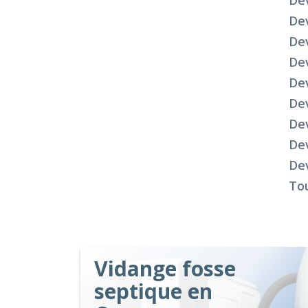
Dev
Dev
Dev
De
Dev
Dev
Dev
Dev
Dev
Tou
Vidange fosse
septique en