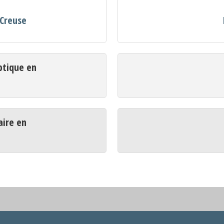
 Creuse
ptique en
aire en