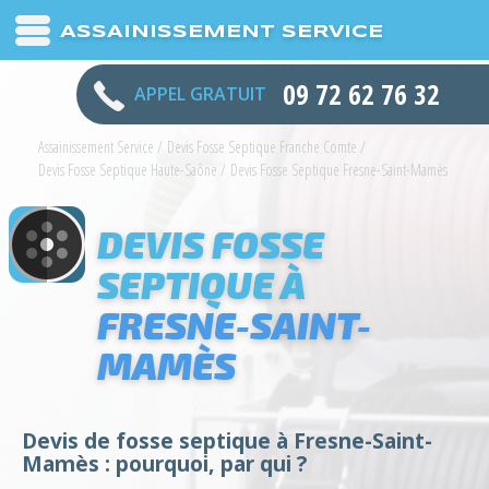
ASSAINISSEMENT SERVICE
09 72 62 76 32
APPEL GRATUIT
Assainissement Service
/
Devis Fosse Septique Franche Comte
/
Devis Fosse Septique Haute-Saône
/
Devis Fosse Septique Fresne-Saint-Mamès
DEVIS FOSSE
SEPTIQUE À
FRESNE-SAINT-
MAMÈS
Devis de fosse septique à Fresne-Saint-
Mamès : pourquoi, par qui ?