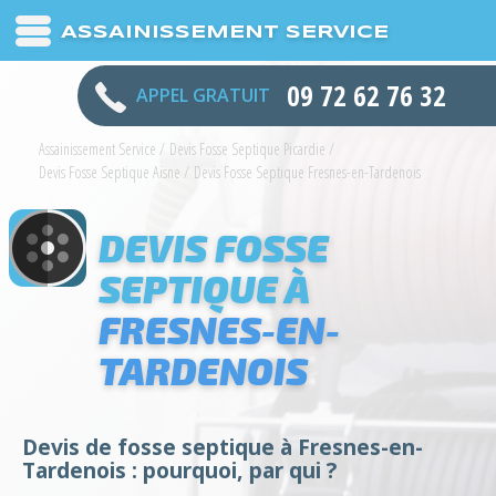
ASSAINISSEMENT SERVICE
09 72 62 76 32
APPEL GRATUIT
Assainissement Service
/
Devis Fosse Septique Picardie
/
Devis Fosse Septique Aisne
/
Devis Fosse Septique Fresnes-en-Tardenois
DEVIS FOSSE
SEPTIQUE À
FRESNES-EN-
TARDENOIS
Devis de fosse septique à Fresnes-en-
Tardenois : pourquoi, par qui ?