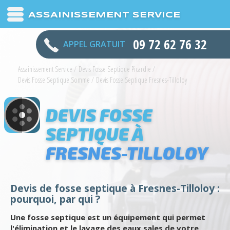
ASSAINISSEMENT SERVICE
09 72 62 76 32
APPEL GRATUIT
Assainissement Service
/
Devis Fosse Septique Picardie
/
Devis Fosse Septique Somme
/
Devis Fosse Septique Fresnes-Tilloloy
DEVIS FOSSE
SEPTIQUE À
FRESNES-TILLOLOY
Devis de fosse septique à Fresnes-Tilloloy :
pourquoi, par qui ?
Une fosse septique est un équipement qui permet
l'élimination et le lavage des eaux sales de votre