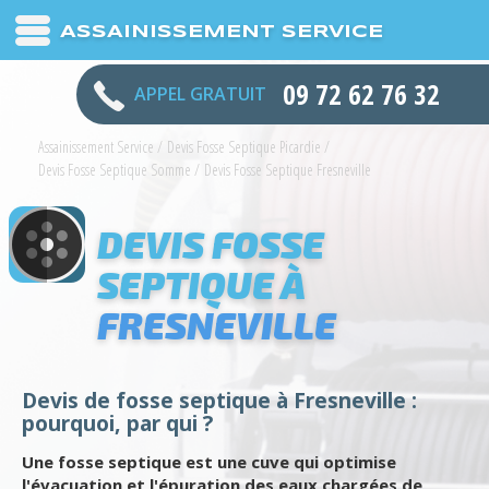
ASSAINISSEMENT SERVICE
09 72 62 76 32
APPEL GRATUIT
Assainissement Service
/
Devis Fosse Septique Picardie
/
Devis Fosse Septique Somme
/
Devis Fosse Septique Fresneville
DEVIS FOSSE
SEPTIQUE À
FRESNEVILLE
Devis de fosse septique à Fresneville :
pourquoi, par qui ?
Une fosse septique est une cuve qui optimise
l'évacuation et l'épuration des eaux chargées de