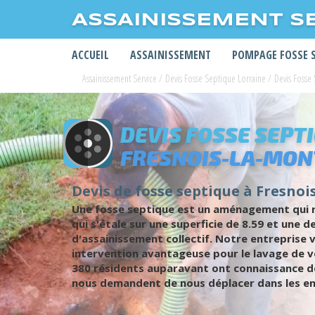
ASSAINISSEMENT S
ACCUEIL
ASSAINISSEMENT
POMPAGE FOSSE 
Assainissement Service
/
Devis Fosse Septique Lorraine
/
Devis Fosse
DEVIS FOSSE SEPT
FRESNOIS-LA-MO
Devis de fosse septique à Fresnoi
Une fosse septique est un aménagement qui re
qui s'étale sur une superficie de 8.59 et une
d'assainissement collectif. Notre entreprise
intervention avantageuse pour le lavage de v
380 résidents auparavant ont connaissance de 
nous demandent de nous déplacer dans les en