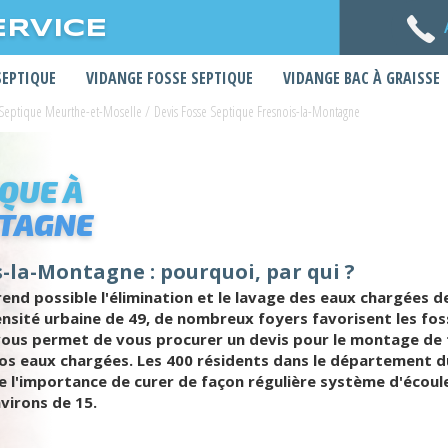
ERVICE
SEPTIQUE
VIDANGE FOSSE SEPTIQUE
VIDANGE BAC À GRAISSE
 Septique Meurthe-et-Moselle
/
Devis Fosse Septique Fresnois-la-Montagne
IQUE À
NTAGNE
s-la-Montagne : pourquoi, par qui ?
nd possible l'élimination et le lavage des eaux chargées d
 densité urbaine de 49, de nombreux foyers favorisent les f
 vous permet de vous procurer un devis pour le montage de 
os eaux chargées. Les 400 résidents dans le département du
l'importance de curer de façon régulière système d'écoulem
virons de 15.