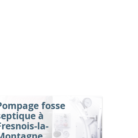
Pompage fosse
septique à
Fresnois-la-
Montagne