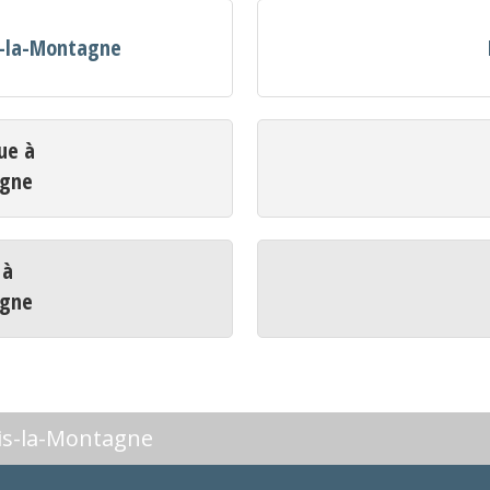
is-la-Montagne
ue à
agne
 à
agne
ois-la-Montagne