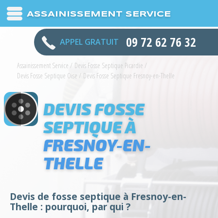
ASSAINISSEMENT SERVICE
09 72 62 76 32
APPEL GRATUIT
Assainissement Service
/
Devis Fosse Septique Picardie
/
Devis Fosse Septique Oise
/
Devis Fosse Septique Fresnoy-en-Thelle
DEVIS FOSSE
SEPTIQUE À
FRESNOY-EN-
THELLE
Devis de fosse septique à Fresnoy-en-
Thelle : pourquoi, par qui ?