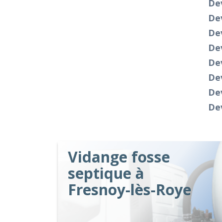
De
De
Dev
De
De
Dev
De
Dev
Vidange fosse
septique à
Fresnoy-lès-Roye