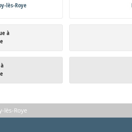
oy-lès-Roye
ue à
ye
 à
ye
y-lès-Roye