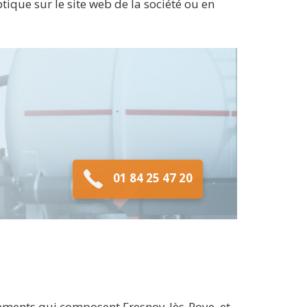
tique sur le site web de la société ou en
01 84 25 47 20
sements qui composent Fresnoy-lès-Roye, et