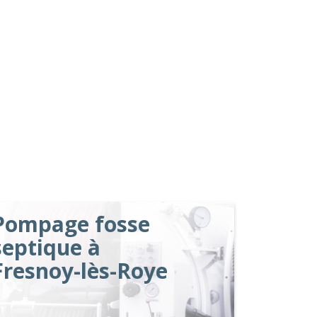
Pompage fosse
septique à
Fresnoy-lès-Roye