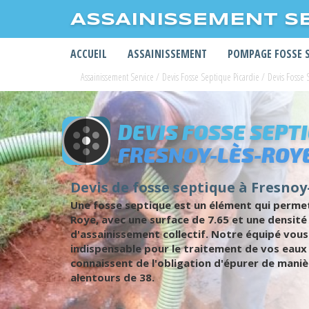
ASSAINISSEMENT S
ACCUEIL
ASSAINISSEMENT
POMPAGE FOSSE 
Assainissement Service
/
Devis Fosse Septique Picardie
/
Devis Fosse
DEVIS FOSSE SEPT
FRESNOY-LÈS-ROY
Devis de fosse septique à Fresnoy-
Une fosse septique est un élément qui permet
Roye, avec une surface de 7.65 et une densit
d'assainissement collectif. Notre équipé vou
indispensable pour le traitement de vos eaux
connaissent de l'obligation d'épurer de manièr
alentours de 38.