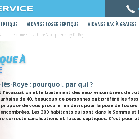
ERVICE
SEPTIQUE
VIDANGE FOSSE SEPTIQUE
VIDANGE BAC À GRAISSE
 Septique Somme
/
Devis Fosse Septique Fresnoy-lès-Roye
IQUE À
E
lès-Roye : pourquoi, par qui ?
 l'évacuation et le traitement des eaux encombrées de vot
é urbaine de 40, beaucoup de personnes ont préféré les fo
s propose de vous procurer un devis pour la pose de fosses
 encombrées. Les 300 habitants qui sont dans le Somme et l
e correcte canalisations et fosses septiques. C'est pour att