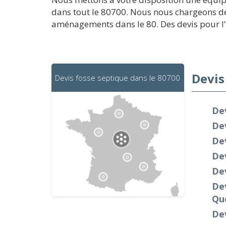
dans tout le 80700. Nous nous chargeons de 
aménagements dans le 80. Des devis pour l'i
Devis
Devis fosse septique dans le 80700
De
De
De
De
Dev
Dev
Qu
Dev